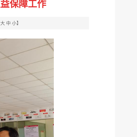
权益保障工作
【
大
中
小
】