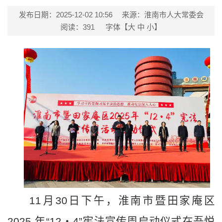
发布日期：2025-12-02 10:56
来源：淮南市人大常委会
阅读：
391
字体【
大
中
小
】
11月30日下午，淮南市暨田家庵区
2025 年“12・4”宪法宣传周启动仪式在吾悦