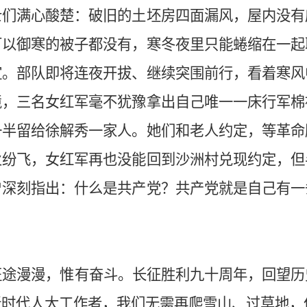
士们满心酸楚：破旧的土坯房四面漏风，屋内没有
可以御寒的被子都没有，寒冬夜里只能蜷缩在一起
谊。部队即将连夜开拔、继续突围前行，看着寒风
境，三名女红军毫不犹豫拿出自己唯一一床行军棉
一半留给徐解秀一家人。她们和老人约定，等革命
火纷飞，女红军再也没能回到沙洲村兑现约定，但
曾深刻指出：什么是共产党？共产党就是自己有一
征途漫漫，惟有奋斗。长征胜利九十周年，回望历
新时代人大工作者，我们无需再爬雪山、过草地，