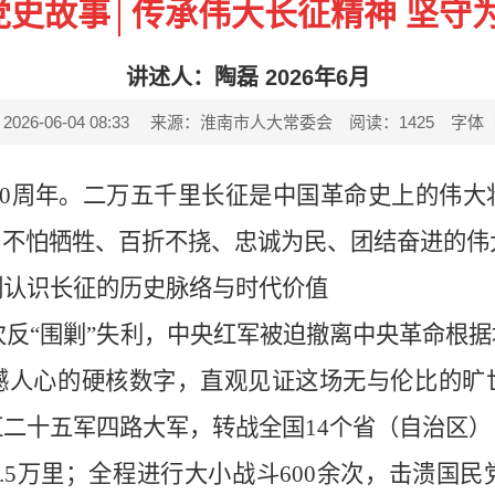
党史故事│传承伟大长征精神 坚守
讲述人：陶磊 2026年6月
6-06-04 08:33
来源：淮南市人大常委会
阅读：
1425
字体
利90周年。二万五千里长征是中国革命史上的伟
了不怕牺牲、百折不挠、忠诚为民、团结奋进的伟
刻认识长征的历史脉络与时代价值
第五次反“围剿”失利，中央红军被迫撤离中央革命
撼人心的硬核数字，直观见证这场无与伦比的旷
二十五军四路大军，转战全国14个省（自治区
.5万里；全程进行大小战斗600余次，击溃国民