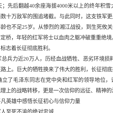
天；先后翻越40余座海拔4000米以上的终年积雪
面数十万敌军的围追堵截。与此同时，这支铁军更
年龄也不足25岁。从惨烈的湘江战役，到生死攸
定桥，年轻的红军将士以血肉之躯冲破重重绝境。1
，标志着长征彻底胜利。
总兵力近20万人，历经血战牺牲、恶劣环境损耗
征路上。巨大的牺牲换来了伟大的胜利，长征彻底
确立了毛泽东同志在党中央和红军的领导地位，
地理上的战略转移，更是一次信仰的远征、精神的
平凡英雄中感悟长征初心与信仰力量
军人至死不渝的绝对忠诚