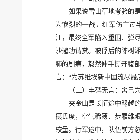
如果说雪山草地考验的
为惨烈的一战，红军伤亡过半
江，最终全军陷入重围、弹
沙邀功请赏。被俘后的陈树
肺的剧痛，毅然伸手撕开腹部
言：“为苏维埃新中国流尽最
（二）丰碑无言：舍己
夹金山是长征途中翻越的
摄氏度，空气稀薄、步履维
较量。行军途中，队伍前方