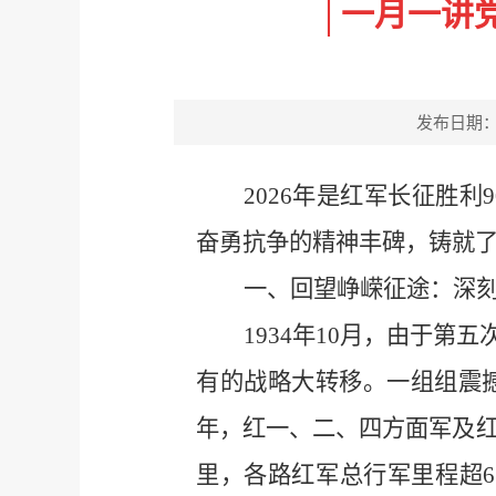
│一月一讲
发布日期：202
2026年是红军长征胜
奋勇抗争的精神丰碑，铸就
一、回望峥嵘征途：深
1934年10月，由于
有的战略大转移。一组组震
年，红一、二、四方面军及红
里，各路红军总行军里程超6