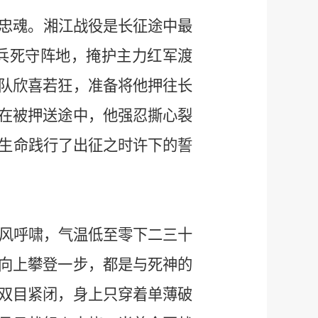
忠魂。湘江战役是长征途中最
弟兵死守阵地，掩护主力红军渡
队欣喜若狂，准备将他押往长
在被押送途中，他强忍撕心裂
用生命践行了出征之时许下的誓
狂风呼啸，气温低至零下二三十
向上攀登一步，都是与死神的
双目紧闭，身上只穿着单薄破