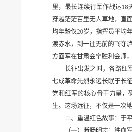
里，最长连续行军作战达18
穿越茫茫百里无人草地，直
均年龄仅20岁，指挥员平均
渡赤水，到一往无前的飞夺泸
方面军在甘肃会宁胜利会师
长征出发之时，各路红军
七成革命先烈永远长眠于长
党和红军的核心骨干力量，
生。这场远征，不仅是一次
二、重温红色故事：于
（一）断肠明志：铁血