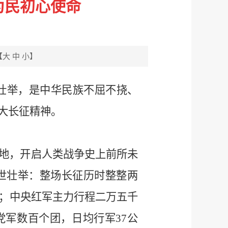
为民初心使命
【
大
中
小
】
大壮举，是中华民族不屈不挠、
大长征精神。
根据地，开启人类战争史上前所未
世壮举：整场长征历时整整两
）；中央红军主力行程二万五千
党军数百个团，日均行军37公