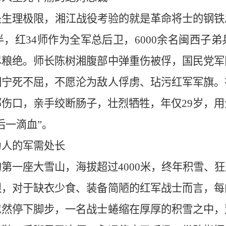
是生理极限，湘江战役考验的就是革命将士的钢铁
，红34师作为全军总后卫，6000余名闽西子
尽粮绝。师长陈树湘腹部中弹重伤被俘，国民党军
湘宁死不屈，不愿沦为敌人俘虏、玷污红军军旗。
伤口，亲手绞断肠子，壮烈牺牲，年仅29岁，
后一滴血”。
为人的军需处长
第一座大雪山，海拔超过4000米，终年积雪、
艰，对于缺衣少食、装备简陋的红军战士而言，每
忽然停下脚步，一名战士蜷缩在厚厚的积雪之中，