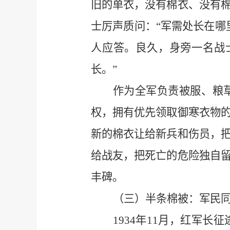
旧的单衣，没有棉衣、没有
士厉声质问：“军需处长在哪
人应答。良久，身旁一名战
长。”
作为全军负责被服、粮
权，拥有优先领取御寒衣物
新的棉衣让给新兵和伤员，
给战友，把死亡的危险独自
丰碑。
（三）半条棉被：军民
1934年11月，红军