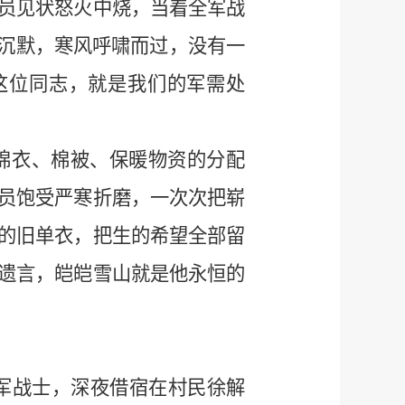
员见状怒火中烧，当着全军战
片沉默，寒风呼啸而过，没有一
这位同志，就是我们的军需处
棉衣、棉被、保暖物资的分配
员饱受严寒折磨，一次次把崭
的旧单衣，把生的希望全部留
遗言，皑皑雪山就是他永恒的
红军战士，深夜借宿在村民徐解