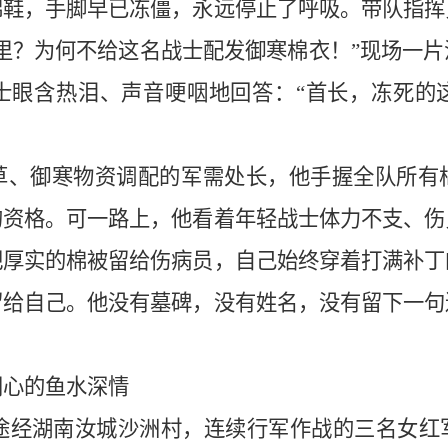
棉鞋，手脚早已冻僵，永远停止了呼吸。带队指挥
里？为何不给这名战士配发御寒棉衣！”现场一
士眼含热泪、声音哽咽地回答：“首长，冻死的
草、御寒物资调配的军需处长，他手握全队所有
的资格。可一路上，他看着年轻战士体力不支、伤
把厚实的棉被留给伤病员，自己始终穿着打满补丁
留给自己。他没有墓碑，没有姓名，没有留下一句
同心的鱼水深情
长征途经湖南汝城沙洲村，连续行军作战的三名女