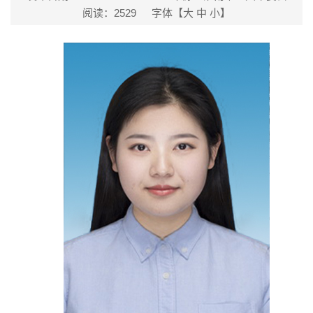
阅读：
2529
字体【
大
中
小
】