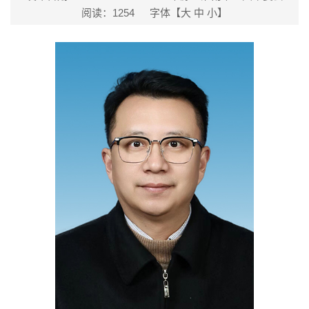
阅读：
1254
字体【
大
中
小
】