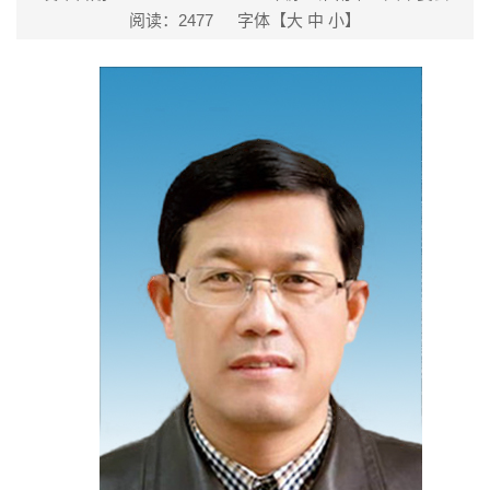
阅读：
2477
字体【
大
中
小
】