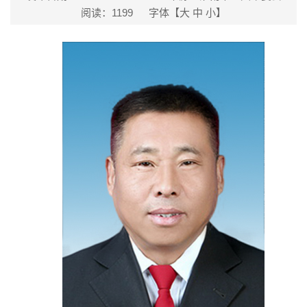
阅读：
1199
字体【
大
中
小
】