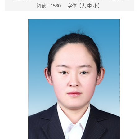
阅读：
1560
字体【
大
中
小
】