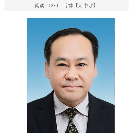
阅读：
1270
字体【
大
中
小
】